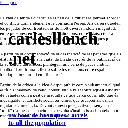
Post ignis
La idea de ferida i cicatriu en la pell de la ciutat ens permet abordar
el conflicte com a element que configura l'espai. Als carrers queden
les petjades de confrontacions de molt diversa índole i magnitud:
carlesllonch
entre persones, entre aquestes i institucions, entre estats, etc. La
forma en la qual es visibilitzen o oculten aquestes marques pot
donar-nos una idea del discurs dominant de cada època.
.net
A partir de la documentació de la desaparició de les petjades que els
disturbis van deixar a la ciutat de Lleida després de la publicació de
la Sentència del Procés, plantegem una sèrie de peces amb la
finalitat d'oferir una reflexió sobre les relacions entre espai,
ideologia, memòria i conflicte urbà.
Partint de la crítica a la idea d'espai públic com a substrat en el qual
el físic s'investeix de l'ètic, construïm un relat sobre aquest esborrat
de petjades com a gest de maquillatge que cerca cobrir allò que és
indesitjable: el conflicte social en termes que escapen als canals
regulars de mediació. Davant aquesta perspectiva, assenyalar l'
“oblit” d'aquestes situacions de revolta s'institueix a si mateix en un
un hort de branques i arrels
exercici de memòria contra-discursiva.
t
o all the population