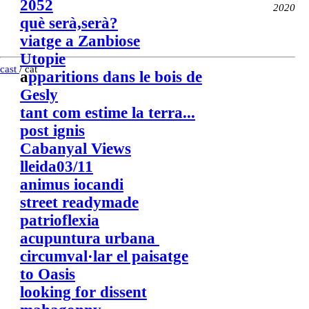
2052
2020
què serà,serà?
viatge a Zanbiose
Utopie
cast
/ cat
a
pparitions dans le bois de
Gesly
tant com estime la terra...
post ignis
Cabanyal Views
lleida03/11
animus iocandi
street readymade
patrioflexia
acupuntura urbana
circumval·lar el paisatge
to Oasis
looking for dissent